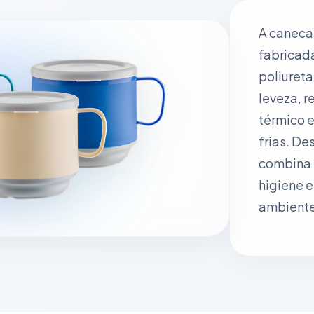
A caneca
fabricad
poliureta
leveza, r
térmico e
frias. De
combina 
higiene 
ambientes