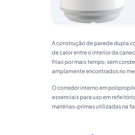
A construção de parede dupla c
de calor entre o interior da ca
frias por mais tempo, sem conde
amplamente encontrados no me
O corredor interno em polipropil
essenciais para uso em refeitóri
matérias-primas utilizadas na f