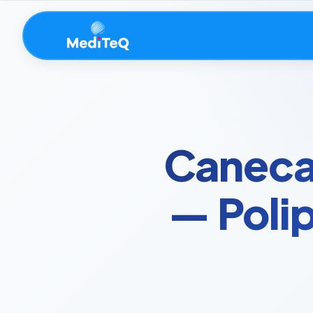
Caneca
— Poli