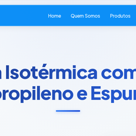
Home
Quem Somos
Produtos
 Isotérmica co
propileno e Esp