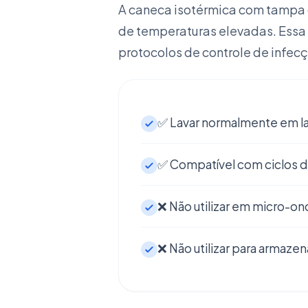
A caneca isotérmica com tampa d
de temperaturas elevadas. Essa c
protocolos de controle de infec
✅ Lavar normalmente em l
✅ Compatível com ciclos de
❌ Não utilizar em micro-on
❌ Não utilizar para armaze