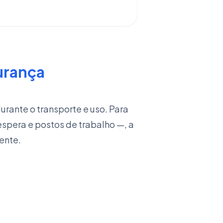
urança
rante o transporte e uso. Para
spera e postos de trabalho —, a
ente.