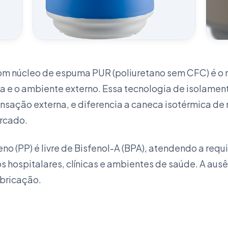
om núcleo de espuma PUR (poliuretano sem CFC) é o 
VER
neca e o ambiente externo. Essa tecnologia de isolam
nsação externa, e diferencia a caneca isotérmica d
rcado.
eno (PP) é livre de Bisfenol-A (BPA), atendendo a req
os hospitalares, clínicas e ambientes de saúde. A au
abricação.