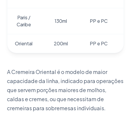
Paris /
3
130ml
PP e PC
Caribe
Oriental
200ml
PP e PC
A Cremeira Oriental é o modelo de maior
capacidade da linha, indicado para operações
que servem porções maiores de molhos,
caldas e cremes, ou que necessitam de
cremeiras para sobremesas individuais.