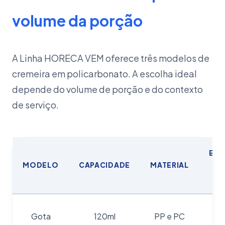
volume da porção
A Linha HORECA VEM oferece três modelos de
cremeira em policarbonato. A escolha ideal
depende do volume de porção e do contexto
de serviço.
EM
MODELO
CAPACIDADE
MATERIAL
M
(
3
Gota
120ml
PP e PC