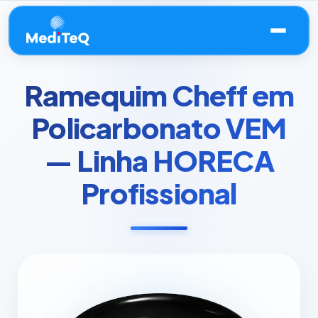
Ramequim Cheff em
Policarbonato VEM
— Linha HORECA
Profissional