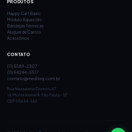
PRODUTOS
Happy Cart Basic
Módulo Aquecido
Bandejas Térmicas
Aluguel de Carros
Acessórios
CONTATO
(11) 5589-2307
(11) 94244-5517
contato@mediteq.com.br
Rua Nazzareno Donnini, 67
Jd. Monte Kemel Â· São Paulo - SP
CEP 05634-140