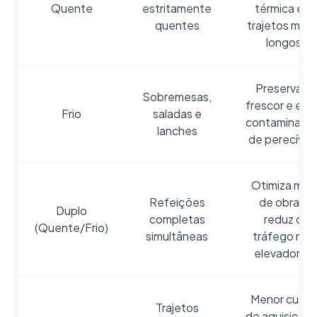
Quente
estritamente
térmica em
quentes
trajetos muit
longos
Preserva o
Sobremesas,
frescor e evit
Frio
saladas e
contaminaçã
lanches
de perecívei
Otimiza mão
Refeições
de obra e
Duplo
completas
reduz o
(Quente/Frio)
simultâneas
tráfego nos
elevadores
Menor custo
Trajetos
de aquisição 