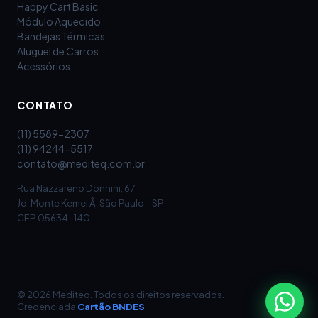
Happy Cart Basic
Módulo Aquecido
Bandejas Térmicas
Aluguel de Carros
Acessórios
CONTATO
(11) 5589-2307
(11) 94244-5517
contato@mediteq.com.br
Rua Nazzareno Donnini, 67
Jd. Monte Kemel Â· São Paulo - SP
CEP 05634-140
©
2026
Mediteq. Todos os direitos reservados.
Credenciada
Cartão BNDES